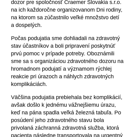
dozor pre spoločnosť Craemer Slovakia s.r.o.
na ich každoročne organizovanom Dni rodiny,
na ktorom sa zúčastnilo veľké množstvo detí
a dospelých.
Počas podujatia sme dohliadali na zdravotný
stav účastníkov a boli pripravení poskytnúť
prvú pomoc v prípade potreby. Oboznámili
sme sa s organizáciou zdravotného dozoru na
hromadnom podujatí a významom rýchlej
reakcie pri úrazoch a náhlych zdravotných
komplikáciách.
Väčšina podujatia prebiehala bez komplikácií,
avšak došlo k jednému vážnejšiemu úrazu,
keď na pána spadla veľká železná tabuľa. Po
posúdení jeho zdravotného stavu bola
privolaná záchranná zdravotná služba, ktorá
pacienta následne transportovala na urgentný