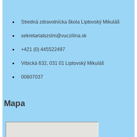
Stredná zdravotnícka škola Liptovský Mikuláš
sekretariatszslm@vuczilina.sk
+421 (0) 445522497
Vrbická 632, 031 01 Liptovský Mikuláš
00607037
Mapa