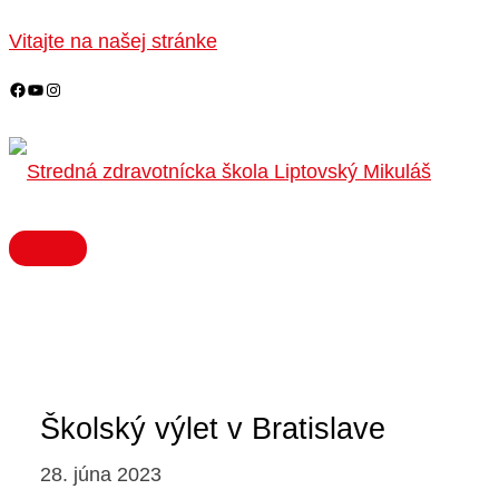
HLAVNÉ
Preskočiť
MENU
na
Vitajte na našej stránke
obsah
Školský výlet v Bratislave
28. júna 2023