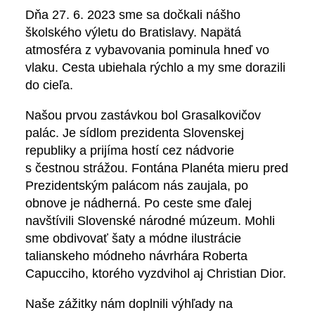
Dňa 27. 6. 2023 sme sa dočkali nášho
školského výletu do Bratislavy. Napätá
atmosféra z vybavovania pominula hneď vo
vlaku. Cesta ubiehala rýchlo a my sme dorazili
do cieľa.
Našou prvou zastávkou bol Grasalkovičov
palác. Je sídlom prezidenta Slovenskej
republiky a prijíma hostí cez nádvorie
s čestnou strážou. Fontána Planéta mieru pred
Prezidentským palácom nás zaujala, po
obnove je nádherná. Po ceste sme ďalej
navštívili Slovenské národné múzeum. Mohli
sme obdivovať šaty a módne ilustrácie
talianskeho módneho návrhára Roberta
Capucciho, ktorého vyzdvihol aj Christian Dior.
Naše zážitky nám doplnili výhľady na