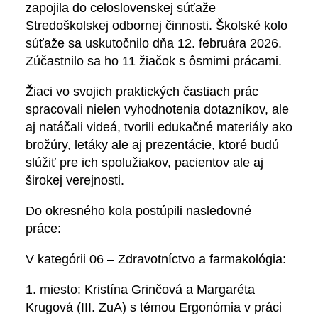
zapojila do celoslovenskej súťaže
Stredoškolskej odbornej činnosti. Školské kolo
súťaže sa uskutočnilo dňa 12. februára 2026.
Zúčastnilo sa ho 11 žiačok s ôsmimi prácami.
Žiaci vo svojich praktických častiach prác
spracovali nielen vyhodnotenia dotazníkov, ale
aj natáčali videá, tvorili edukačné materiály ako
brožúry, letáky ale aj prezentácie, ktoré budú
slúžiť pre ich spolužiakov, pacientov ale aj
širokej verejnosti.
Do okresného kola postúpili nasledovné
práce
V kategórii 06 – Zdravotníctvo a farmakológia:
1. miesto: Kristína Grinčová a Margaréta
Krugová (III. ZuA) s témou Ergonómia v práci