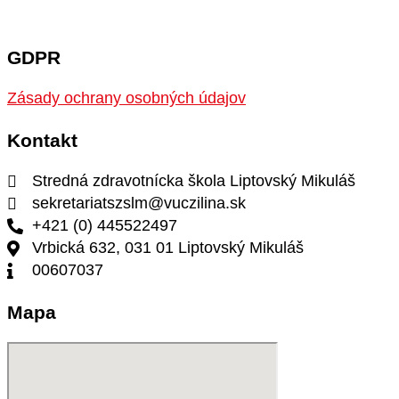
GDPR
Zásady ochrany osobných údajov
Kontakt
Stredná zdravotnícka škola Liptovský Mikuláš
sekretariatszslm@vuczilina.sk
+421 (0) 445522497
Vrbická 632, 031 01 Liptovský Mikuláš
00607037
Mapa