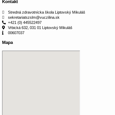
Kontakt
Stredná zdravotnícka škola Liptovský Mikuláš
sekretariatszslm@vuczilina.sk
+421 (0) 445522497
Vrbická 632, 031 01 Liptovský Mikuláš
00607037
Mapa