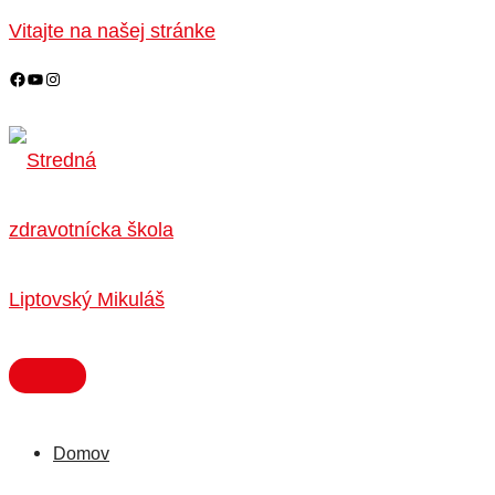
HLAVNÉ
Preskočiť
MENU
Vitajte na našej stránke
na
obsah
Domov