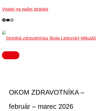
HLAVNÉ
Preskočiť
MENU
na
Vitajte na našej stránke
obsah
OKOM ZDRAVOTNÍKA –
február – marec 2026