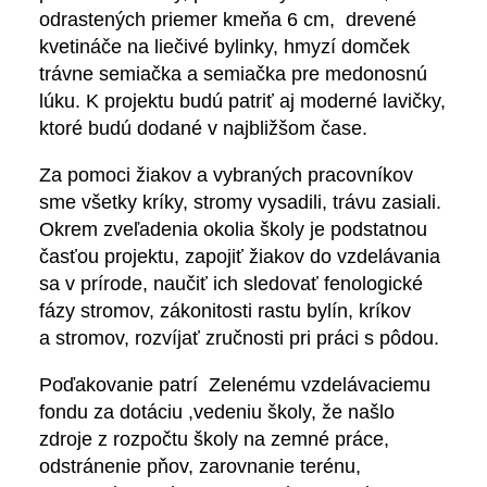
odrastených priemer kmeňa 6 cm, drevené
kvetináče na liečivé bylinky, hmyzí domček
trávne semiačka a semiačka pre medonosnú
lúku. K projektu budú patriť aj moderné lavičky,
ktoré budú dodané v najbližšom čase.
Za pomoci žiakov a vybraných pracovníkov
sme všetky kríky, stromy vysadili, trávu zasiali.
Okrem zveľadenia okolia školy je podstatnou
časťou projektu, zapojiť žiakov do vzdelávania
sa v prírode, naučiť ich sledovať fenologické
fázy stromov, zákonitosti rastu bylín, kríkov
a stromov, rozvíjať zručnosti pri práci s pôdou.
Poďakovanie patrí Zelenému vzdelávaciemu
fondu za dotáciu ,vedeniu školy, že našlo
zdroje z rozpočtu školy na zemné práce,
odstránenie pňov, zarovnanie terénu,