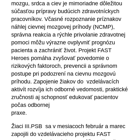
mozgu, srdca a ciev je mimoriadne dôležitou
súčasťou prípravy budúcich zdravotníckych
pracovníkov. Včasné rozpoznanie príznakov
náhlej cievnej mozgovej príhody (NCMP),
správna reakcia a rýchle privolanie zdravotnej
pomoci môžu výrazne ovplyvniť prognózu
pacienta a zachrániť život. Projekt FAST
Heroes pomáha zvyšovať povedomie o
rizikových faktoroch, prevencii a správnom
postupe pri podozrení na cievnu mozgovú
príhodu. Zapojenie žiakov do vzdelávacích
aktivít rozvíja ich odborné vedomosti, praktické
zručnosti aj schopnosť edukovať pacientov
počas odbornej
praxe
Žiaci III.PSB sa v mesiacoch február a marec
zapojili do vzdelávacieho projektu FAST