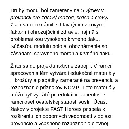
Druhý modul bol zameraný na
5 výziev v
prevencii pre zdravý mozog, srdce a cievy
.
Žiaci sa oboznámili s hlavnými rizikovými
faktormi ohrozujúcimi zdravie, najmä s
problematikou vysokého krvného tlaku.
Súčasťou modulu bolo aj oboznámenie so
zásadami správneho merania krvného tlaku.
Žiaci sa do projektu aktívne zapojili. V rámci
spracovania tém vytvárali edukačné materiály
– brožúry a plagátiky zamerané na prevenciu a
rozpoznanie príznakov NCMP. Tieto materiály
môžu byť využité pri edukácii pacientov v
rámci ošetrovateľskej starostlivosti. Účasť
žiakov v projekte FAST Heroes prispela k
rozšíreniu ich odborných vedomostí v oblasti
prevencie a včasného rozpoznania cievnej