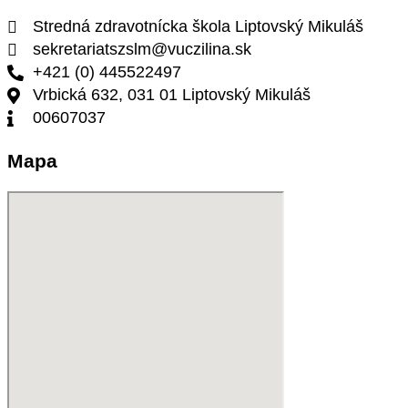
Stredná zdravotnícka škola Liptovský Mikuláš
sekretariatszslm@vuczilina.sk
+421 (0) 445522497
Vrbická 632, 031 01 Liptovský Mikuláš
00607037
Mapa