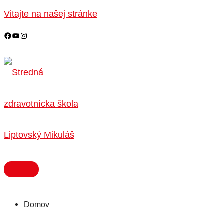
HLAVNÉ
Preskočiť
MENU
Vitajte na našej stránke
na
obsah
Domov