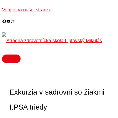
HLAVNÉ
Preskočiť
MENU
na
Vitajte na našej stránke
obsah
Exkurzia v sadrovni so žiakmi
I.PSA triedy