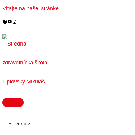
HLAVNÉ
Preskočiť
MENU
Vitajte na našej stránke
na
obsah
Domov