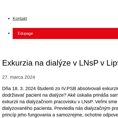
Kontakt
Edupage
Exkurzia na dialýze v LNsP v Li
27. marca 2024
Dňa 18. 3. 2024 študenti zo IV.PSB absolvovali exkur
dodržiavať pacient na dialýze? Aké úskalia prináša s
exkurzii na dialyzačnom pracovisku v LNsP. Veľmi sme u
dialyzovaného pacienta. Previedla nás dialyzačným prac
princíp jeho fungovania a samozrejme, ochotne odpove