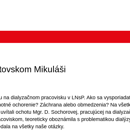
ptovskom Mikuláši
ziu na dialyzačnom pracovisku v LNsP. Ako sa vysporiad
amotné ochorenie? Záchrana alebo obmedzenia? Na všetk
vítali ochotu Mgr. D. Sochorovej, pracujúcej na dialyza
oviskom, teoreticky oboznámila s problematikou dialýzy, 
dala na všetky naše otázky.