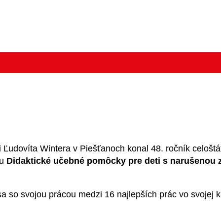
i Ľudovíta Wintera v Piešťanoch konal 48. ročník celoš
ou
Didaktické učebné pomôcky pre deti s narušenou 
sa so svojou prácou medzi 16 najlepších prác vo svojej 