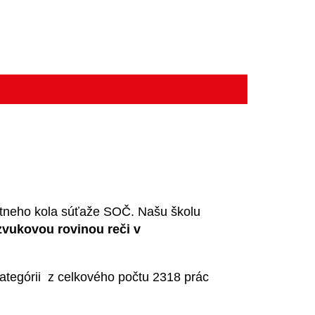
tátneho kola súťaže SOČ. Našu školu
zvukovou rovinou reči v
kategórii z celkového počtu 2318 prác