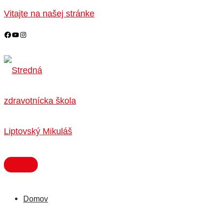
HLAVNÉ
Preskočiť
MENU
Vitajte na našej stránke
na
obsah
Domov