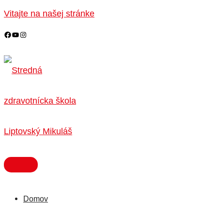
HLAVNÉ
Preskočiť
MENU
Vitajte na našej stránke
na
obsah
Domov