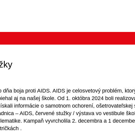
ervené stužky
ňa boja proti AIDS. AIDS je celosvetový problém, ktor
ehal aj na našej škole. Od 1. októbra 2024 boli realizov
kali informácie o samotnom ochorení, ošetrovateľskej s
adnica – AIDS, červené stužky / výstava vo vestibule škol
roblematike. Kampaň vyvrcholila 2. decembra a 1 decembe
tričkách .