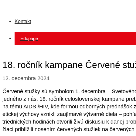
Kontakt
Edupage
18. ročník kampane Č
12. decembra 2024
Červené stužky sú symbolom 1. decembra – Svetového d
jedného z nás. 18. ročník celoslovenskej kampane prebi
na tému AIDS /HIV, kde formou odborných prednášok zís
etickej výchovy vznikli zaujímavé výtvarné diela – pohľ
triednických hodinách otvorili živú diskusiu k danej p
žiaci priblížili nosením červených stužiek na červených 