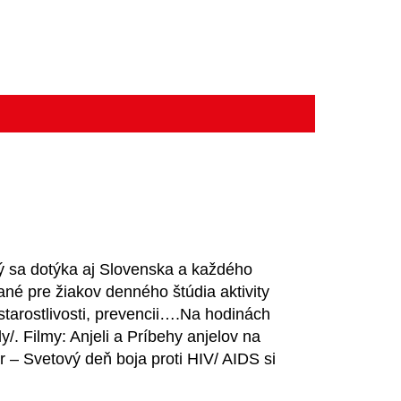
ý sa dotýka aj Slovenska a každého
ané pre žiakov denného štúdia aktivity
tarostlivosti, prevencii….Na hodinách
y/. Filmy: Anjeli a Príbehy anjelov na
r – Svetový deň boja proti HIV/ AIDS si