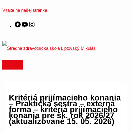
HLAVNÉ
Preskočiť
MENU
Facebook
YouTube
Instagram
na
Vitajte na našej stránke
obsah
Kritériá prijímacieho konania
– Praktická sestra – externá
forma – kritériá prijímacieho
konania pre šk. rok 2026/27
(aktualizované 15. 05. 2026)