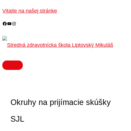
HLAVNÉ
Preskočiť
MENU
na
Vitajte na našej stránke
obsah
Okruhy na prijímacie skúšky
SJL