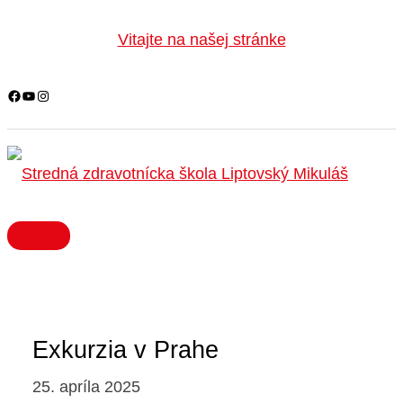
HLAVNÉ
Facebook
YouTube
Instagram
Preskočiť
MENU
na
Vitajte na našej stránke
obsah
Exkurzia v Prahe
25. apríla 2025